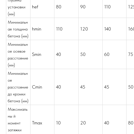
hef
80
90
110
12
установки
(мм)
Минимальн
hmin
110
120
140
16
ая толщина
бетона (мм)
Минимальн
ое осевое
Smin
40
50
60
75
расстояние
(мм)
Минимальн
ое
Cmin
40
45
45
50
расстояние
до кромки
бетона (мм)
Максималь
ны й
Tmax
10
20
40
80
момент
затяжки