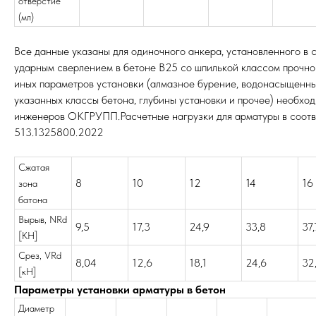
отверстие
(мл)
Все данные указаны для одиночного анкера, установленного в 
ударным сверлением в бетоне В25 со шпилькой классом прочно
иных параметров установки (алмазное бурение, водонасыщенные
указанных классы бетона, глубины установки и прочее) необхо
инженеров ОКГРУПП.Расчетные нагрузки для арматуры в соотв
513.1325800.2022
Сжатая
8
10
12
14
16
зона
батона
Вырыв, NRd
9,5
17,3
24,9
33,8
37,
[КН]
Срез, VRd
8,04
12,6
18,1
24,6
32
[кН]
Параметры установки арматуры в бетон
Диаметр