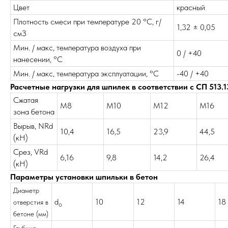
Цвет
красный
Плотность смеси при температуре 20 °С, г/
1,32 ± 0,05
смЗ
Мин. / макс, температура воздуха при
0 / +40
нанесении, °С
Мин. / макс, температура эксплуатации, °С
-40 / +40
Расчетные нагрузки для шпилек в соответствии с СП 513.
Сжатая
M8
M10
M12
M16
зона бетона
Вырыв, NRd
10,4
16,5
23,9
44,5
(кН)
Срез, VRd
6,16
9,8
14,2
26,4
(кН)
Параметры установки шпильки в бетон
Диаметр
d
10
12
14
18
отверстия в
o
бетоне (мм)
Глубина