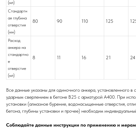
(мл)
Стандартн
ая глубина
80
90
110
125
12
отверстия
(мм)
Расход
анкера на
стандартно
8
11
16
21
24
е
отверстие
(мл)
Все данные указаны для одиночного анкера, установленного в 
ударным сверлением в бетоне В25 с арматурой А400. При испо
установки (алмазное бурение, водонасыщенные отверстия, отли
бетона, глубины установки и прочее) необходим индивидуаль
Соблюдайте данные инструкции по применению и мерам