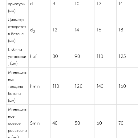
d
8
10
12
14
арматуры
(мм)
Диаметр
отверстия
d
12
14
16
18
0
в бетоне
(мм)
Глубина
hef
80
90
110
125
установки
, (мм)
Минималь
ная
hmin
110
120
140
160
толщина
бетона
(мм)
Минималь
ное
Smin
40
50
60
70
осевое
расстояни
е (мм)