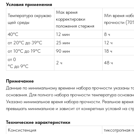
Условия применения
Мах время
Температура окружаю
Min время наб
корректировки
щей среды
прочности (70
положения стержня
40°С
12 мин
8 ч
от 20°С до 39°С
25 мин
12 ч
от 10°С до 19°С
90 мин
18 ч
от 0
2 ч
48 ч
°С до 9°С
Примечание
Данные по минимальному времени набора прочности указаны то
основания. Для полного набора прочности температура основан
Указано минимальное время набора прочности. Реальное время
превышать минимальное и зависит от конкретных условий на ст
Технические характеристики
Консистенция
тиксотропная 