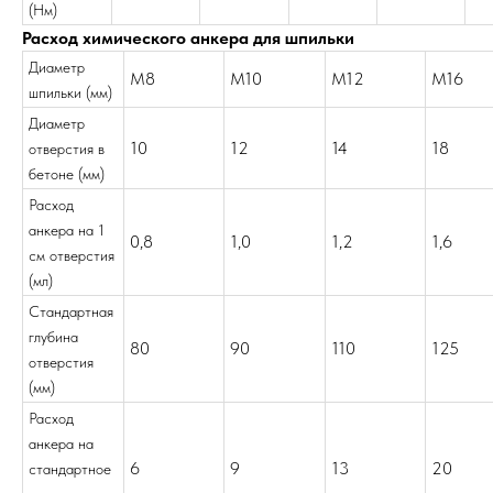
(Нм)
Расход химического анкера для шпильки
Диаметр
M8
M10
M12
M16
шпильки (мм)
Диаметр
10
12
14
18
отверстия в
бетоне (мм)
Расход
анкера на 1
0,8
1,0
1,2
1,6
см отверстия
(мл)
Стандартная
глубина
80
90
110
125
отверстия
(мм)
Расход
анкера на
6
9
13
20
стандартное