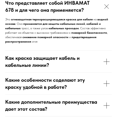
Что представляет собой ИНВАМАТ
678 и для чего она применяется?
Это
огнезащитная терморасширяющаяся
краска для кабеля
на
водной
основе
. Она
применяется для защиты
кабельных линий
,
кабелей и
кабельных
трасс, а также узлов
кабельных проходок
. Состав эффективно
работает на объектах с высокими требованиями к
пожарной безопасности
,
обеспечивая
снижение пожарной опасности
и
предотвращения
распространения
огня
Как краска защищает кабель и
кабельные линии?
Какие особенности соделают эту
краску удобной в работе?
Какие дополнительные преимущества
дает этот состав?