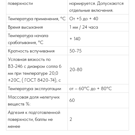
поверхности
нормируется. Допускаются
отдельные включения.
Температура применения, °С
От +5 до + 40
Время высыхания
1 мм / 24 часа
Температура начала
+ 140
срабатывания, °С
Кратность вспучивания
50-75
Условная вязкость по
ВЗ-246 с диамром сопла 6
20-80
мм при температуре 20,0
±20С, ( ГОСТ 8420-74), с
Температура эксплуатации
от – 60°С до + 80°С
Массовая доля нелетучих
60
веществ %:
Адгезия к подготовленной
поверхности, баллы не
2
менее